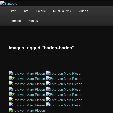
Zum
Music
Inhalt
Hauptmenü
Start
Info
Galerie
Musik & Lyrik
Videos
wechseln
Suntears
Termine
Kontakt
Images tagged "baden-baden"