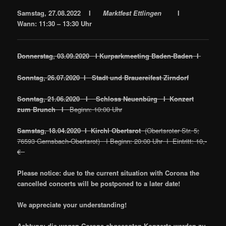
Samstag, 27.08.2022 I
Marktfest Ettlingen
I
Wann: 11:30 – 13:30 Uhr
Donnerstag, 03.09.2020
I Kurparkmeeting Baden-Baden I
Sonntag, 26.07.2020
I Stadt und Brauereifest Zirndorf
Sonntag, 21.06.2020
I Schloss Neuenbürg I Konzert
zum Brunch I
Beginn: 10:00 Uhr
Samstag, 18.04.2020 I Kirchl Obertsrot
(Obertsroter Str. 5;
76593 Gernsbach-Obertsrot) I Beginn: 20:00 Uhr I Eintritt: 10,-
€
Please notice: due to the current situation with Corona the
cancelled concerts will be postponed to a later date!
We appreciate your understanding!
Achtung: die wegen Corona abgesagten Konzerte werden zu