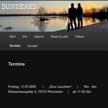
Zum
Music
Inhalt
wechseln
Suntears
Hauptmenü
Start
Info
Galerie
Musik & Lyrik
Videos
Termine
Kontakt
Termine
Freitag, 11.07.2025 | „Enz Leuchten“ | Wo: Am
Waisenhausplatz 5, 75172 Pforzheim | ab 17.30 Uhr