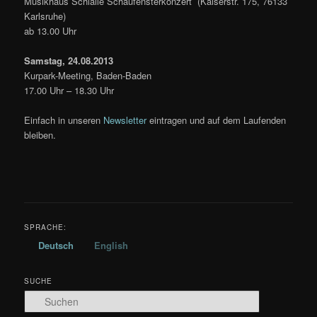
Musikhaus Schlaile Schaufensterkonzert (Kaiserstr. 175, 76133
Karlsruhe)
ab 13.00 Uhr
Samstag, 24.08.2013
Kurpark-Meeting, Baden-Baden
17.00 Uhr – 18.30 Uhr
Einfach in unseren
Newsletter
eintragen und auf dem Laufenden
bleiben.
SPRACHE:
Deutsch
English
SUCHE
S
u