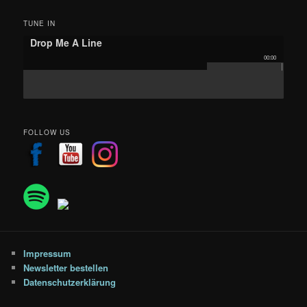
c
h
TUNE IN
e
Drop Me A Line
n
00:00
FOLLOW US
Impressum
Newsletter bestellen
Datenschutzerklärung