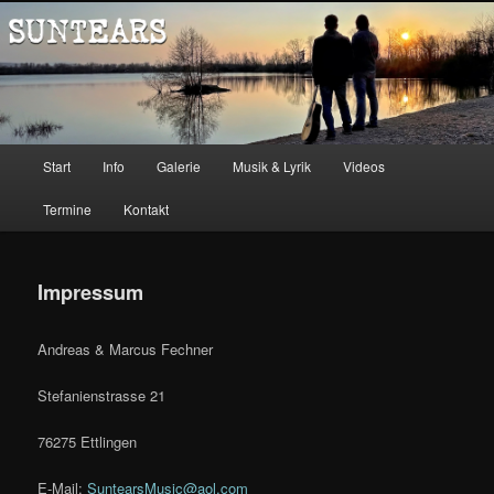
Zum
Music
Inhalt
wechseln
Suntears
Hauptmenü
Start
Info
Galerie
Musik & Lyrik
Videos
Termine
Kontakt
Impressum
Andreas & Marcus Fechner
Stefanienstrasse 21
76275 Ettlingen
E-Mail:
SuntearsMusic@aol.com