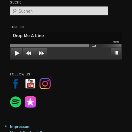
SUCHE
S
u
c
h
TUNE IN
e
Drop Me A Line
n
00:00
FOLLOW US
Impressum