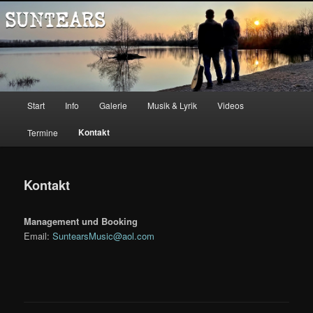
Zum
Music
Inhalt
wechseln
Suntears
Hauptmenü
Start
Info
Galerie
Musik & Lyrik
Videos
Kontakt
Termine
Kontakt
Management und Booking
Email:
SuntearsMusic@aol.com