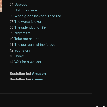
04
Useless
05
Hold me close
06
When green leaves turn to red
07
The worst is over
08
The splendour of life
09
Nightmare
10
Take me as I am
11
The sun can’t shine forever
12
Your story
13
Home
14
Wait for a wonder
Bestellen bei
Amazon
Bestellen bei
iTunes