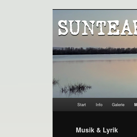
Zum
Inhalt
Music
wechseln
Suntears
Hauptmenü
Start
Info
Galerie
M
Musik & Lyrik