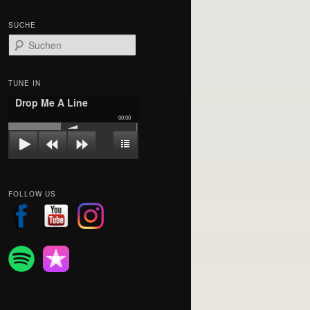
SUCHE
S
u
c
h
TUNE IN
e
Drop Me A Line
n
00:00
FOLLOW US