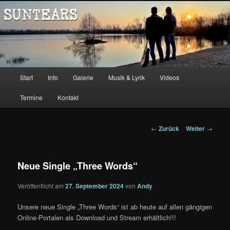
Zum
Music
Inhalt
wechseln
Suntears
Hauptmenü
Start
Info
Galerie
Musik & Lyrik
Videos
Termine
Kontakt
Beitrags-
←
Zurück
Weiter
→
Navigation
Neue Single „Three Words“
Veröffentlicht am
27. September 2024
von
Andy
Unsere neue Single „Three Words“ ist ab heute auf allen gängigen
Online-Portalen als Download und Stream erhältlich!!!